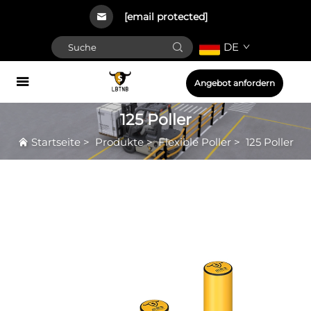
[email protected]
DE
Angebot anfordern
125 Poller
Startseite
>
Produkte
>
Flexible Poller
>
125 Poller