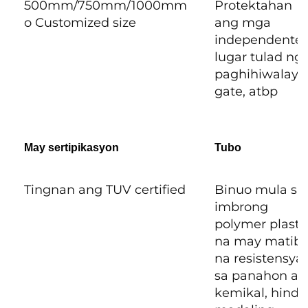
500mm/750mm/1000mm
Protektahan
o Customized size
ang mga
independente
lugar tulad ng
paghihiwalay,
gate, atbp
May sertipikasyon
Tubo
Tingnan ang TUV certified
Binuo mula sa
imbrong
polymer plastic
na may matib
na resistensya
sa panahon at
kemikal, hindi