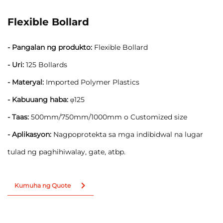
Flexible Bollard
- Pangalan ng produkto:
Flexible Bollard
- Uri:
125 Bollards
- Materyal:
Imported Polymer Plastics
- Kabuuang haba:
φ125
- Taas:
500mm/750mm/1000mm o Customized size
- Aplikasyon:
Nagpoprotekta sa mga indibidwal na lugar
tulad ng paghihiwalay, gate, atbp.
Kumuha ng Quote