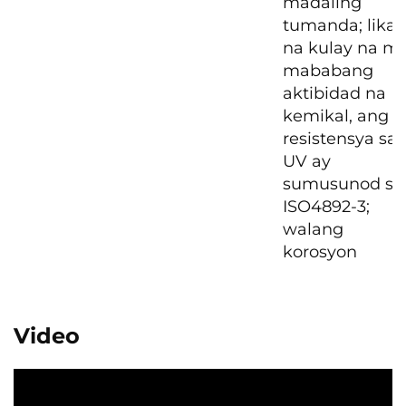
madaling
tumanda; likas
na kulay na m
mababang
aktibidad na
kemikal, ang
resistensya sa
UV ay
sumusunod sa
ISO4892-3;
walang
korosyon
Video