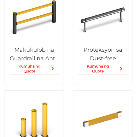
Makukulob na
Proteksyon sa
Guardrail na Anti-
Dust-free
aksidente
Workshop
Kumuha ng
Kumuha ng
Quote
Quote