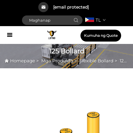
[email protected]
TL
Kumuha ng Quote
125 Bollard
Homepage
>
Mga Produkto
>
Flexible Bollard
>
125 Bollard