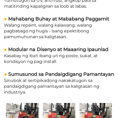
Tumutugon sa UV, anti-rust, angkop para sa
matitinding kapaligiran sa loob at labas.
■
Mahabang Buhay at Mababang Paggamit
Walang repaint, walang kalawang, walang
pagbabago ng hugis - isang epektibong
pamumuhunan sa kaligtasan.
■
Modular na Disenyo at Maaaring Ipaunlad
Kasabay ng iba't ibang uri ng poste, sukat, at
kondisyon ng pag-install.
■
Sumusunod sa Pandaigdigang Pamantayan
Sinubok at sertipikadong nakakatugon sa
pandaigdigang pamantayan sa kaligtasan ng
industriya.