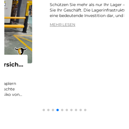
Lösung zum Lagerschutz
Jul 26, 2026
Schützen Sie mehr als nur Ihr Lager – schützen
Sie Ihr Geschäft. Die Lagerinfrastruktur stellt
eine bedeutende Investition dar, und bereits
geringfügige Stöße können teure Reparaturen
MEHR LESEN
nach sich ziehen. Von Regalsystemen und
Stützpfeilern bis hin zu Ladebuchten und
Fußgängerbereichen: flexible …