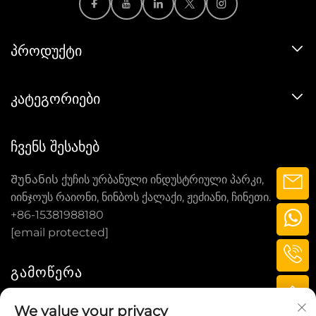
ᲞᲠᲝᲓᲣᲥᲢᲘ
ᲙᲐᲢᲔᲒᲝᲠᲘᲔᲑᲘ
ᲩᲕᲔᲜᲡ ᲨᲔᲡᲐᲮᲔᲑ
Შუნანის ქუჩის ურბანული ინდუსტრიული პარკი,
იინჯოუს რაიონი, ნინბოს ქალაქი, ჟეძიანი, ჩინეთი.
+86-15381988180
[email protected]
ᲒᲐᲛᲝᲬᲔᲠᲐ
We value your privacy
ᲒᲐᲛᲝᲬᲔᲠᲐ