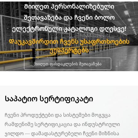
Მიიღეთ პერსონალიზებული
შეთავაზება და ჩვენი ბოლო
ელექტრონული კატალოგი დღესვე!
Დაუკავშირდით ჩვენს უსაფრთხოების
ექსპერტებს
ᲛᲘᲘᲦᲔᲗ ᲤᲐᲡᲓᲐᲙᲚᲔᲑᲘᲡ ᲨᲔᲗᲐᲕᲐᲖᲔᲑᲐ
Საპატიო სერტიფიკატი
Ჩვენი პროდუქტები და სისტემები მოგვცა
რამდენიმე სერტიფიკაცია და ინდუსტრიული
ჯილდო — დამადასტურებელი ჩვენი მიზნისა