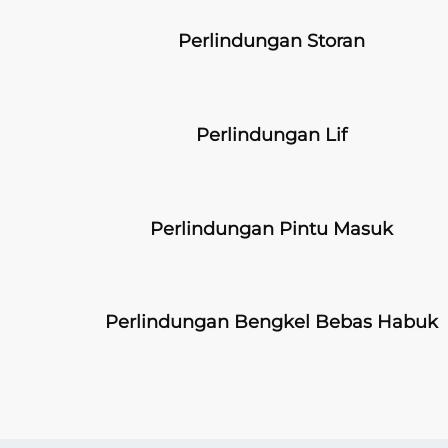
Perlindungan Storan
Perlindungan Lif
ang untuk memisahkan laluan pejalan kaki daripada
Perlindungan Pintu Masuk
tuk fleksibel menyerap daya hentaman secara berkesan
kong piawaian pemisahan ketat antara pejalan kaki
Perlindungan Bengkel Bebas Habuk