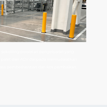
bahan.
sekeliling peralatan pengeluaran yang
oli palet dan AGV daripada memudaratkan
sa pemberhentian dan kos pembaikan.