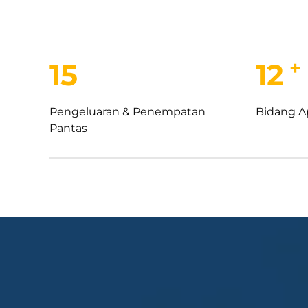
+
15
12
Pengeluaran & Penempatan
Bidang A
Pantas