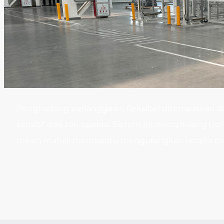
Penghadang perlanggaran fleksibel ditempatkan di 
sensitif dan zon operasi. Sistem ini menghalang tr
mesin mahal, membantu mengurangkan jangka ma