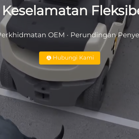
Keselamatan Fleksibe
· Perkhidmatan OEM · Perundingan Peny
Hubungi Kami