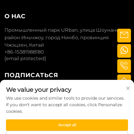
О НАС
Промышленный парк URban, улица Шоунань,
район Иньчжоу, город Нинбо, провинция
Чжэцзян, Китай
+86-15381988180
[email protected]
ПОДПИСАТЬСЯ
We value your privacy
ПОДПИСАТЬСЯ
We use cookies and similar tools to provide our services.
If you don't want to accept all cookies, click Personalize
cookies.
© 2025 LITTLE BUFFALO TECHNOLOGY
(NINGBO) CO., LTD. ВСЕ ПРАВА ЗАЩИЩЕНЫ.
Accept all
ПОЛИТИКА КОНФИДЕНЦИАЛЬНОСТИ