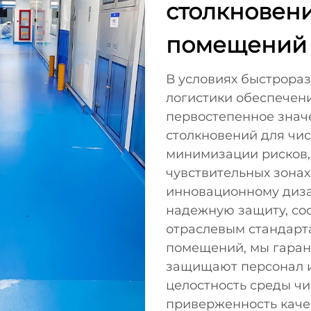
столкновени
помещений
В условиях быстрора
логистики обеспечен
первостепенное знач
столкновений для чи
минимизации рисков,
чувствительных зона
инновационному диза
надежную защиту, с
отраслевым стандарт
помещений, мы гаран
защищают персонал и
целостность среды ч
приверженность каче