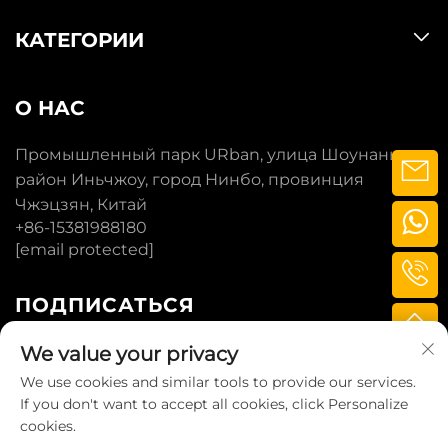
КАТЕГОРИИ
О НАС
Промышленный парк URban, улица Шоунань,
район Иньчжоу, город Нинбо, провинция
Чжэцзян, Китай
+86-15381988180
[email protected]
ПОДПИСАТЬСЯ
We value your privacy
ПОДПИСАТЬСЯ
We use cookies and similar tools to provide our services.
If you don't want to accept all cookies, click Personalize
cookies.
© 2025 LITTLE BUFFALO TECHNOLOGY