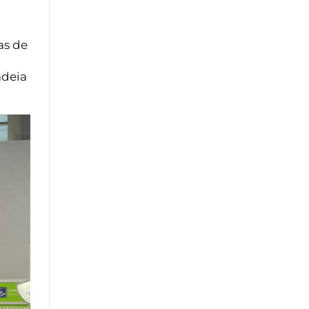
as de
adeia