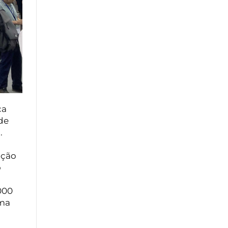
ca
de
.
ição
o
000
ema