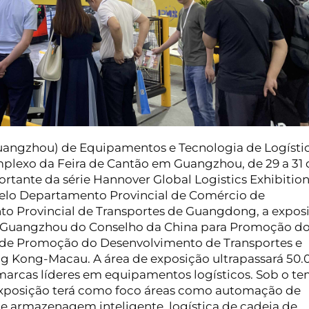
Guangzhou) de Equipamentos e Tecnologia de Logísti
mplexo da Feira de Cantão em Guangzhou, de 29 a 31 
tante da série Hannover Global Logistics Exhibition
pelo Departamento Provincial de Comércio de
o Provincial de Transportes de Guangdong, a expos
e Guangzhou do Conselho da China para Promoção d
o de Promoção do Desenvolvimento de Transportes e
 Kong-Macau. A área de exposição ultrapassará 50.
arcas líderes em equipamentos logísticos. Sob o t
 a exposição terá como foco áreas como automação de
 de armazenagem inteligente, logística de cadeia de