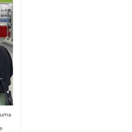
s uma
e