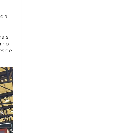
e a
nais
m no
es de