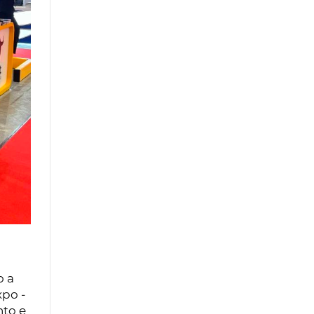
o a
xpo -
nto e