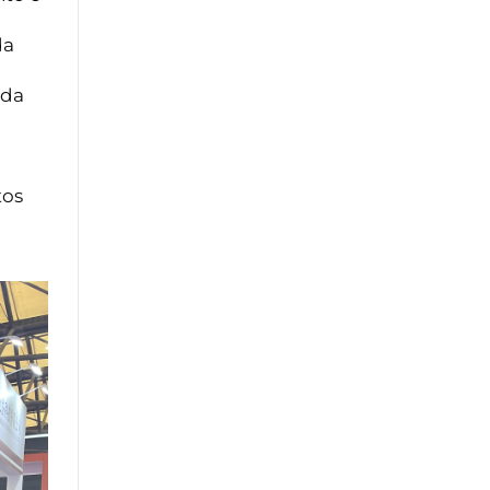
da
 da
o
tos