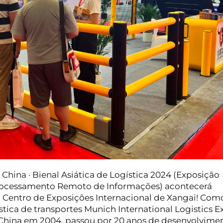
a China · Bienal Asiática de Logística 2024 (Exposição
 Processamento Remoto de Informações) acontecerá
 Centro de Exposições Internacional de Xangai! Com
tica de transportes Munich International Logistics E
 China em 2004, passou por 20 anos de desenvolvime