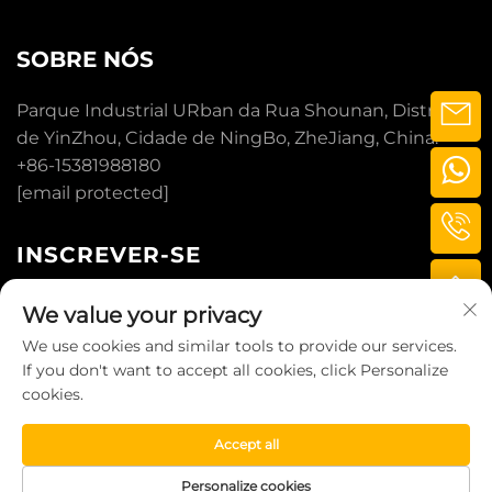
SOBRE NÓS
Parque Industrial URban da Rua Shounan, Distrito
de YinZhou, Cidade de NingBo, ZheJiang, China.
+86-15381988180
[email protected]
INSCREVER-SE
We value your privacy
INSCREVER-SE
We use cookies and similar tools to provide our services.
If you don't want to accept all cookies, click Personalize
cookies.
DIREITOS AUTORAIS © 2025 POR LITTLE
BUFFALO TECHNOLOGY (NINGBO) CO., LTD.
Accept all
POLÍTICA DE PRIVACIDADE
Personalize cookies