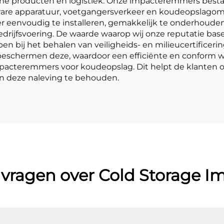
e producten en logistiek. Onze impacteremmers bestaan
are apparatuur, voetgangersverkeer en koudeopslagomg
eer eenvoudig te installeren, gemakkelijk te onderhouden
bedrijfsvoering. De waarde waarop wij onze reputatie ba
pen bij het behalen van veiligheids- en milieucertificer
 en beschermen deze, waardoor een efficiënte en conform
pacteremmers voor koudeopslag. Dit helpt de klanten o
en deze naleving te behouden.
 vragen over Cold Storage Im