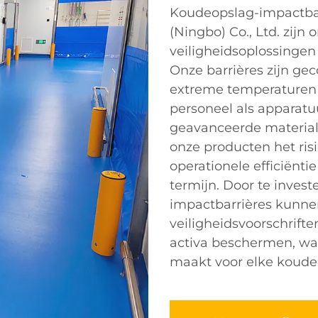
Koudeopslag-impactbarr
(Ningbo) Co., Ltd. zij
veiligheidsoplossingen 
Onze barrières zijn ge
extreme temperaturen 
personeel als apparat
geavanceerde material
onze producten het ris
operationele efficiënt
termijn. Door te inves
impactbarrières kunne
veiligheidsvoorschrif
activa beschermen, wat
maakt voor elke koud