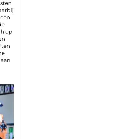
nsten
aarbij
 een
de
ch op
en
ften
me
 aan