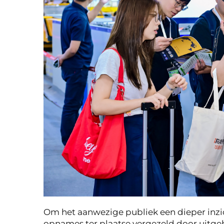
Om het aanwezige publiek een dieper inzic
opnames ter plaatse vergezeld door uitge