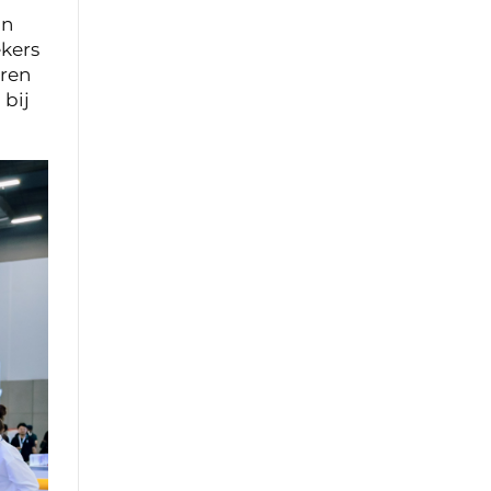
an
ekers
eren
 bij