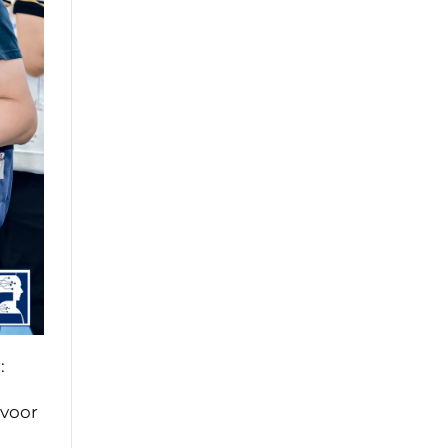
:
 voor