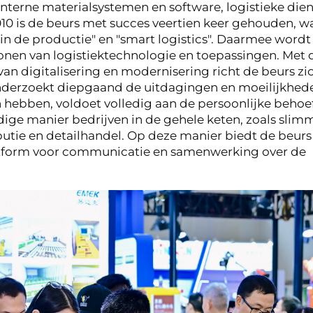
nterne materialsystemen en software, logistieke die
2010 is de beurs met succes veertien keer gehouden, w
e in de productie" en "smart logistics". Daarmee wordt
tonen van logistiektechnologie en toepassingen. Met 
 van digitalisering en modernisering richt de beurs zi
, onderzoekt diepgaand de uitdagingen en moeilijkhed
 hebben, voldoet volledig aan de persoonlijke behoe
ige manier bedrijven in de gehele keten, zoals slim
ibutie en detailhandel. Op deze manier biedt de beurs
latform voor communicatie en samenwerking over de