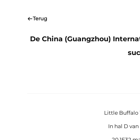
Terug
De China (Guangzhou) Internat
suc
Little Buffal
In hal D van
20.1E32 m