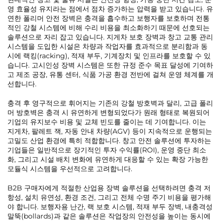
영 효율성 유지라는 점에서 점차 증가하는 압력을 받고 있습니다. 유
연한 폴리머 안전 장벽은 충격을 흡수하고 보행자를 보호하며 전통
적인 강철 시스템에 비해 수리 비용을 최소화하기 때문에 선호되는
솔루션으로 자리 잡고 있습니다. 지게차 보호 장벽과 창고 교통 관리
시스템을 도입한 시설은 차량과 작업자를 효과적으로 분리함과 동
시에 랙킹(racking), 적재 부두, 기계장치 및 인프라를 보호할 수 있
습니다. 고시인성 장벽 시스템은 또한 규정 준수 목표 달성에 기여하
고 제조 공장, 유통 센터, 식품 가공 환경 전반에 걸쳐 운영 체계를 개
선합니다.
충격 후 영구적으로 휘어지는 기존의 강철 방호벽과 달리, 고급 폴리
머 방호벽은 충격 시 유연하게 변형되었다가 원래 형태로 복원되어
기업의 유지보수 비용 및 교체 빈도를 줄이는 데 기여합니다. 이는
지게차, 팔레트 잭, 자동 안내 차량(AGV) 등이 지속적으로 운행되는
고밀도 산업 환경에 특히 적합합니다. 창고 안전 솔루션에 투자하는
기업들은 일반적으로 장기적인 투자 수익률(ROI), 운영 중단 최소
화, 그리고 시설 배치 변화에 유연하게 대응할 수 있는 확장 가능한
모듈식 시스템을 우선적으로 고려합니다.
B2B 구매자에게 적절한 산업용 장벽 솔루션을 선택하려면 충격 저
항성, 설치 유연성, 환경 조건, 그리고 전체 수명 주기 비용을 평가해
야 합니다. 보행자용 난간, 랙 보호 시스템, 적재 부두 장벽, 내충격성
말뚝(bollards)과 같은 솔루션은 작업장의 안전성을 높이는 동시에