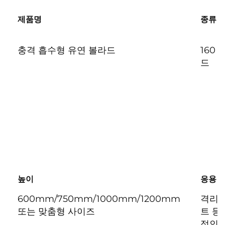
제품명
종류
충격 흡수형 유연 볼라드
160 
드
높이
응용 
600mm/750mm/1000mm/1200mm
격리,
또는 맞춤형 사이즈
트 등
적인 