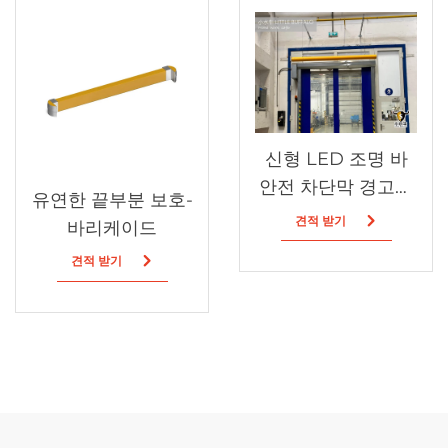
신형 LED 조명 바
안전 차단막 경고용
유연한 끝부분 보호-
내구성 우수 플라스
견적 받기
바리케이드
틱 소재
견적 받기