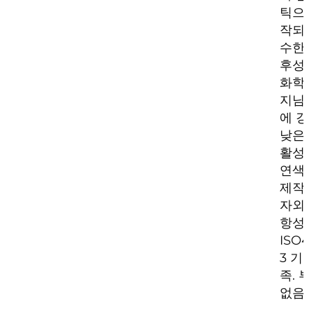
틱으로
작되어
수한 
후성 
화학
지님.
에 강
낮은 
활성의
연색
제작되
자외선
항성
ISO4
3 기
족. 
없음