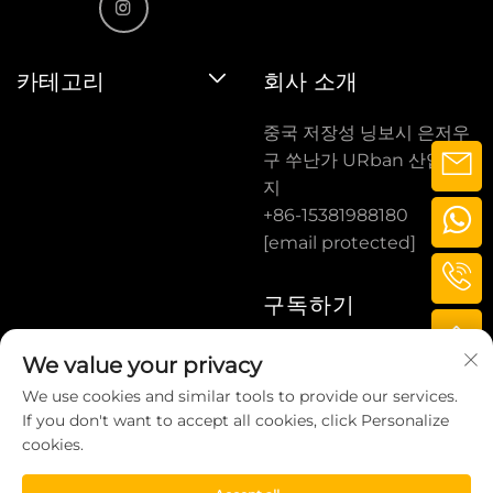
카테고리
회사 소개
중국 저장성 닝보시 은저우
구 쑤난가 URban 산업단
지
+86-15381988180
[email protected]
구독하기
We value your privacy
구독하기
We use cookies and similar tools to provide our services.
If you don't want to accept all cookies, click Personalize
cookies.
COPYRIGHT © 2025 BY LITTLE BUFFALO
TECHNOLOGY (NINGBO) CO., LTD.
개인정보 처리방