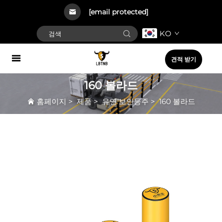
[email protected]
KO
견적 받기
160 볼라드
홈페이지
>
제품
>
유연 보안등주
>
160 볼라드