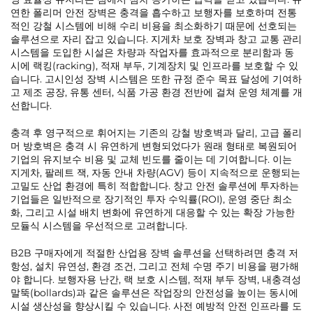
연한 폴리머 안전 장벽은 충격을 흡수하고 보행자를 보호하며 전통
적인 강철 시스템에 비해 수리 비용을 최소화하기 때문에 선호되는
솔루션으로 자리 잡고 있습니다. 지게차 보호 장벽과 창고 교통 관리
시스템을 도입한 시설은 차량과 작업자를 효과적으로 분리함과 동
시에 랙킹(racking), 적재 부두, 기계장치 및 인프라를 보호할 수 있
습니다. 고시인성 장벽 시스템은 또한 규정 준수 목표 달성에 기여하
고 제조 공장, 유통 센터, 식품 가공 환경 전반에 걸쳐 운영 체계를 개
선합니다.
충격 후 영구적으로 휘어지는 기존의 강철 방호벽과 달리, 고급 폴리
머 방호벽은 충격 시 유연하게 변형되었다가 원래 형태로 복원되어
기업의 유지보수 비용 및 교체 빈도를 줄이는 데 기여합니다. 이는
지게차, 팔레트 잭, 자동 안내 차량(AGV) 등이 지속적으로 운행되는
고밀도 산업 환경에 특히 적합합니다. 창고 안전 솔루션에 투자하는
기업들은 일반적으로 장기적인 투자 수익률(ROI), 운영 중단 최소
화, 그리고 시설 배치 변화에 유연하게 대응할 수 있는 확장 가능한
모듈식 시스템을 우선적으로 고려합니다.
B2B 구매자에게 적절한 산업용 장벽 솔루션을 선택하려면 충격 저
항성, 설치 유연성, 환경 조건, 그리고 전체 수명 주기 비용을 평가해
야 합니다. 보행자용 난간, 랙 보호 시스템, 적재 부두 장벽, 내충격성
말뚝(bollards)과 같은 솔루션은 작업장의 안전성을 높이는 동시에
시설 생산성을 향상시킬 수 있습니다. 사전 예방적 안전 인프라를 도