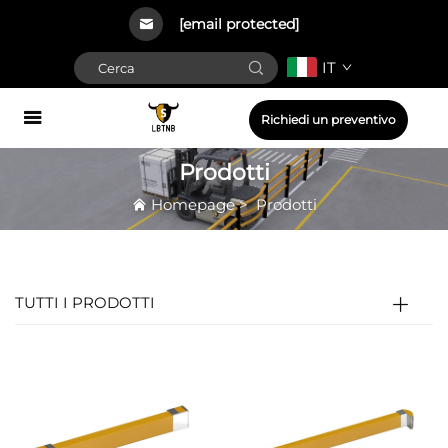
[email protected]
IT
Richiedi un preventivo
Prodotti
Homepage
>
Prodotti
TUTTI I PRODOTTI