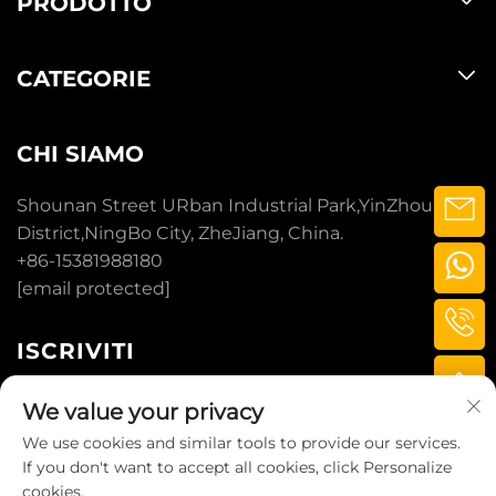
PRODOTTO
CATEGORIE
CHI SIAMO
Shounan Street URban Industrial Park,YinZhou
District,NingBo City, ZheJiang, China.
+86-15381988180
[email protected]
ISCRIVITI
We value your privacy
ISCRIVITI
We use cookies and similar tools to provide our services.
If you don't want to accept all cookies, click Personalize
cookies.