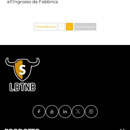
all’Ingrosso da Fabbrica
Precedente
1
2
Successivo