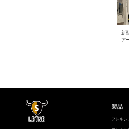
新
ア
製品
フレキシ