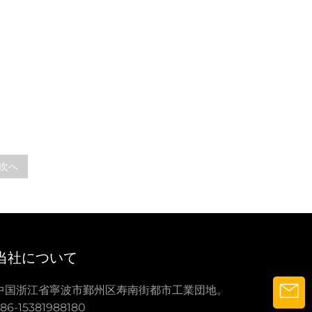
次へ
当社について
中国浙江省寧波市鄞州区寿南街都市工業団地。
86-15381988180