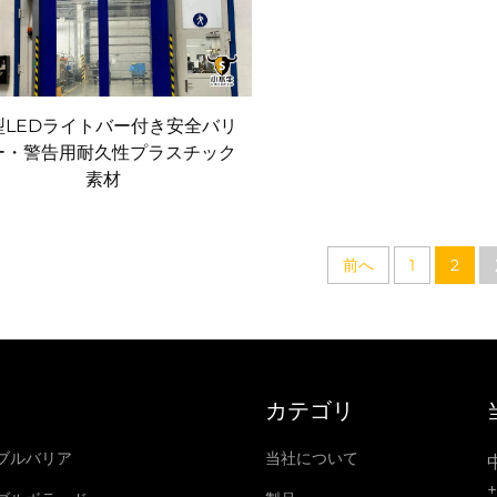
型LEDライトバー付き安全バリ
ー・警告用耐久性プラスチック
素材
前へ
1
2
カテゴリ
ブルバリア
当社について
+