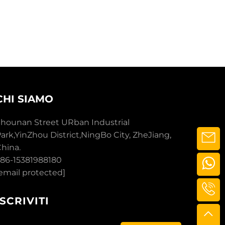
CHI SIAMO
hounan Street URban Industrial
ark,YinZhou District,NingBo City, ZheJiang,
hina.
86-15381988180
email protected]
ISCRIVITI