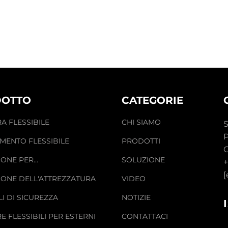
OTTO
CATEGORIE
A FLESSIBILE
CHI SIAMO
S
P
MENTO FLESSIBILE
PRODOTTI
C
IONE PER
SOLUZIONE
+
ZZINAMENTO
[
IONE DELL'ATTREZZATURA
VIDEO
I DI SICUREZZA
NOTIZIE
E FLESSIBILI PER ESTERNI
CONTATTACI