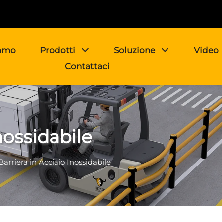
iamo
Prodotti
Soluzione
Video
Contattaci
nossidabile
Barriera in Acciaio Inossidabile