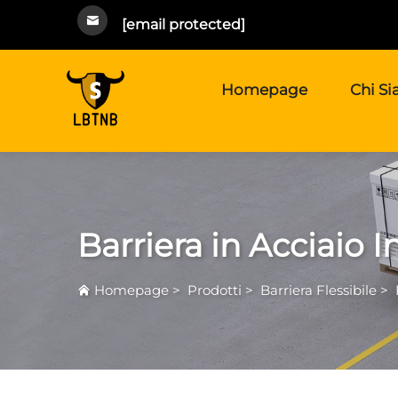
[email protected]
Homepage
Chi S
Barriera in Acciaio I
Homepage
>
Prodotti
>
Barriera Flessibile
>