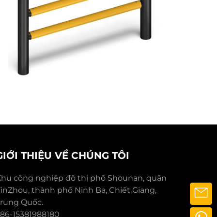
GIỚI THIỆU VỀ CHÚNG TÔI
hu công nghiệp đô thị phố Shounan, quận
inZhou, thành phố Ninh Ba, Chiết Giang,
rung Quốc.
86-15381988180