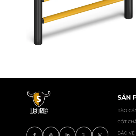
SẢN 
RÀO CẢ
CỘT CH
BẢO VỆ