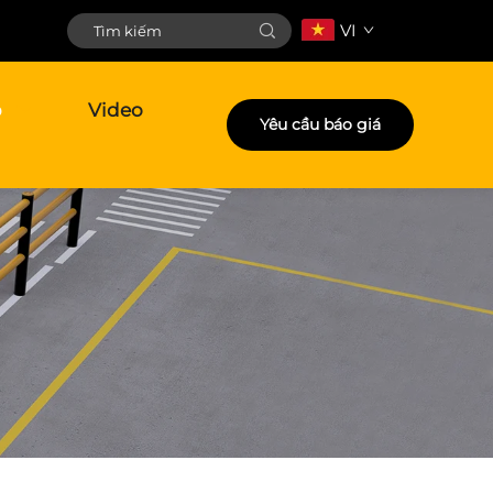
VI
p
Video
Yêu cầu báo giá