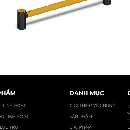
PHẨM
DANH MỤC
N LINH HOẠT
GIỚI THIỆU VỀ CHÚNG
K
TÔI
Y
ẮN LINH HOẠT
SẢN PHẨM
T
 LƯU TRỮ
GIẢI PHÁP
+