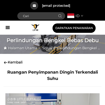
[email protected]
ID
DAPATKAN PENAWARAN
Perlindungan Bengkel Bebas Debu
Halaman Utama
>
Solusi
>
Perlindungan Bengkel Bebas Debu
Kembali
Ruangan Penyimpanan Dingin Terkendali
Suhu