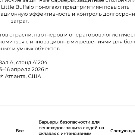
ак гибкие защитные барьеры, защитные столбики 
ittle Buffalo помогают предприятиям повысить
ерационную эффективность и контроль долгосроч
затрат.
ов отрасли, партнёров и операторов логистичес
акомиться с инновационными решениями для бол
ных и умных объектов.
 Зал A, стенд A1204
13–16 апреля 2026 г.
📌 Атланта, США
Барьеры безопасности для
пешеходов: защита людей на
Следующа
Все
складах с интенсивным