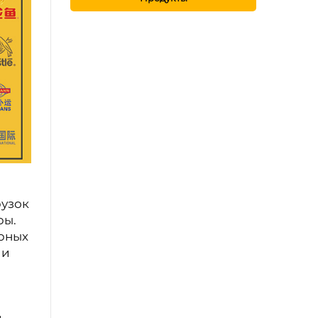
рузок
ры.
арных
 и