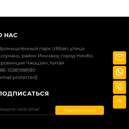
О НАС
Промышленный парк URban, улица
Шоунань, район Иньчжоу, город Нинбо,
провинция Чжэцзян, Китай
86-15381988180
email protected]
ПОДПИСАТЬСЯ
ПОДПИСАТЬСЯ