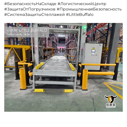
#БезопасностьНаСкладе #ЛогистическийЦентр
#ЗащитаОтПогрузчиков #ПромышленнаяБезопасность
#СистемаЗащитыСтеллажей #LittleBuffalo