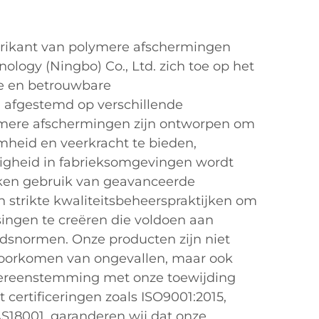
rikant van polymere afschermingen
hnology (Ningbo) Co., Ltd. zich toe op het
ve en betrouwbare
, afgestemd op verschillende
ymere afschermingen zijn ontworpen om
mheid en veerkracht te bieden,
ligheid in fabrieksomgevingen wordt
ken gebruik van geavanceerde
 strikte kwaliteitsbeheerspraktijken om
singen te creëren die voldoen aan
eidsnormen. Onze producten zijn niet
t voorkomen van ongevallen, maar ook
overeenstemming met onze toewijding
certificeringen zoals ISO9001:2015,
S18001, garanderen wij dat onze