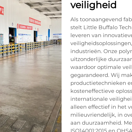
veiligheid
Als toonaangevend fab
stelt Little Buffalo Tec
leveren van innovatie
veiligheidsoplossingen
industrieën. Onze pol
uitzonderlijke duurzaa
waardoor optimale vei
gegarandeerd. Wij ma
productietechnieken en
kosteneffectieve oplos
internationale veiligh
alleen effectief in he
milieuvriendelijk, in 
aan duurzaamheid. Met 
ISO14001:2015 en OHSA