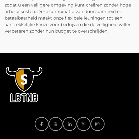
zodat u een veiligere omgeving kunt creëren zonder hoge
arbeidskosten. Deze combinatie van duurzaamheid en
betaalbaarheid maakt onze flexibele leuningen tot een
aantrekkelijke keuze voor bedrijven die de veiligheid willen
verbeteren zonder hun budget te overschrijden.