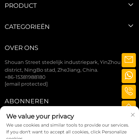
PRODUCT
CATEGORIEËN
OVER ONS
Shouan Street stedelijk industriepark, YinZhou
district, NingBo stad, ZheJiang, China.
+86-15381988180
[email protected]
ABONNEREN
We value your privacy
ABONNEREN
We use cookies and similar tools to provide our services.
If you don't want to accept all cookies, click Personalize
cookies.