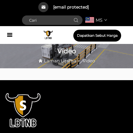
[email protected]
MS
Dapatkan Sebut Harga
Video
Laman Utama
>
Video