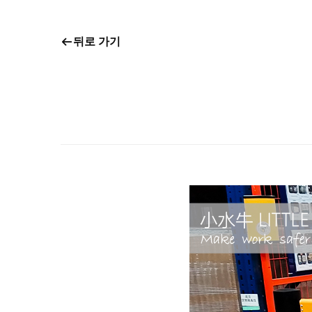
뒤로 가기