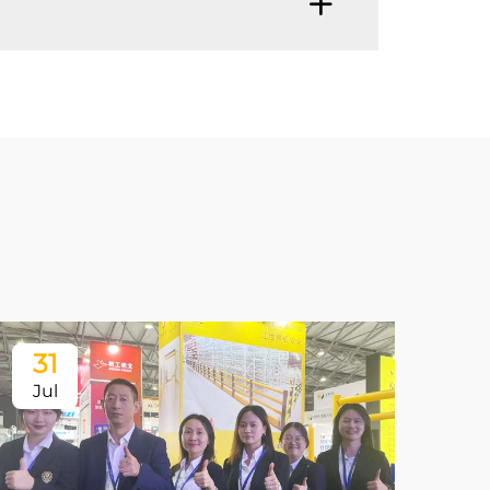
31
3
Jul
Ju