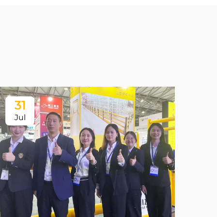
31
3
Jul
Ju