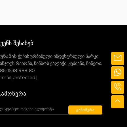
ᲩᲕᲔᲜᲡ ᲨᲔᲡᲐᲮᲔᲑ
უნანის ქუჩის ურბანული ინდუსტრიული პარკი,
ინჯოუს რაიონი, ნინბოს ქალაქი, ჟეძიანი, ჩინეთი.
86-15381988180
email protected]
ᲒᲐᲛᲝᲬᲔᲠᲐ
ᲒᲐᲛᲝᲬᲔᲠᲐ