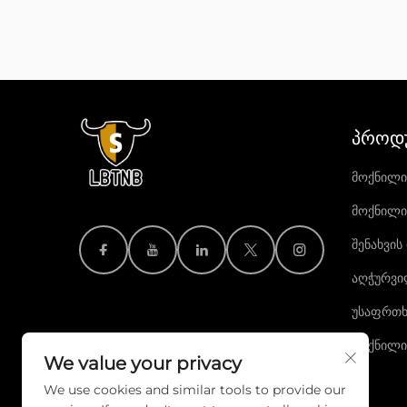
ᲞᲠᲝᲓ
ᲛᲝᲥᲜᲘᲚᲘ
ᲛᲝᲥᲜᲘᲚ
ᲨᲔᲜᲐᲮᲕᲘᲡ
ᲐᲦᲭᲣᲠᲕᲘ
ᲣᲡᲐᲤᲠᲗᲮ
ᲛᲝᲥᲜᲘᲚᲘ 
We value your privacy
We use cookies and similar tools to provide our