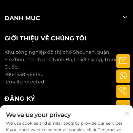
DANH MỤC
GIỚI THIỆU VỀ CHÚNG TÔI
Khu công nghiệp đô thị phố Shounan, quận
YinZhou, thành phố Ninh Ba, Chiết Giang, Trung
Quốc.
+86-15381988180
[email protected]
ĐĂNG KÝ
We value your privacy
ĐĂNG KÝ
We use cookies and similar tools to provide our services.
If you don't want to accept all cookies, click Personalize