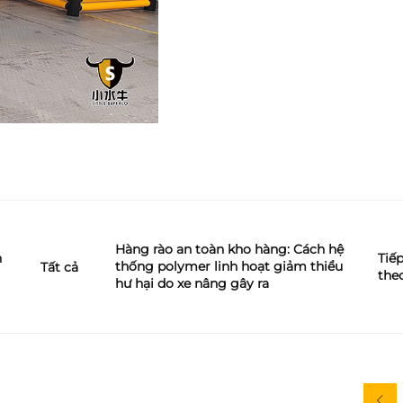
Hàng rào an toàn kho hàng: Cách hệ
n
Tiế
thống polymer linh hoạt giảm thiểu
Tất cả
the
hư hại do xe nâng gây ra