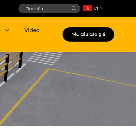
VI
p
Video
Yêu cầu báo giá