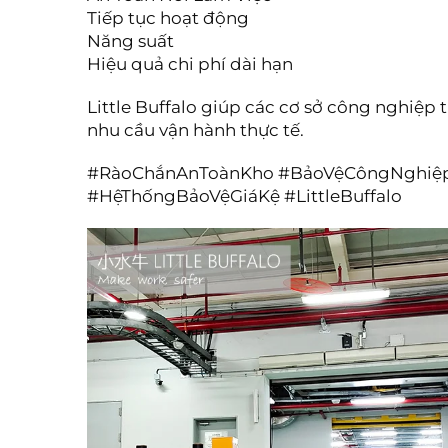
Tiếp tục hoạt động
Năng suất
Hiệu quả chi phí dài hạn
Little Buffalo giúp các cơ sở công nghiệp 
nhu cầu vận hành thực tế.
#RàoChắnAnToànKho #BảoVệCôngNghiệ
#HệThốngBảoVệGiáKệ #LittleBuffalo