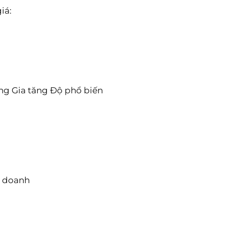
iá:
ng Gia tăng Độ phổ biến
h doanh