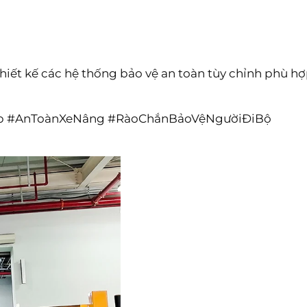
thiết kế các hệ thống bảo vệ an toàn tùy chỉnh phù hợ
p #AnToànXeNâng #RàoChắnBảoVệNgườiĐiBộ