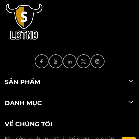
SẢN PHẨM
DANH MỤC
VỀ CHÚNG TÔI
Khu công nghiệp đô thị phố Shounan, quận