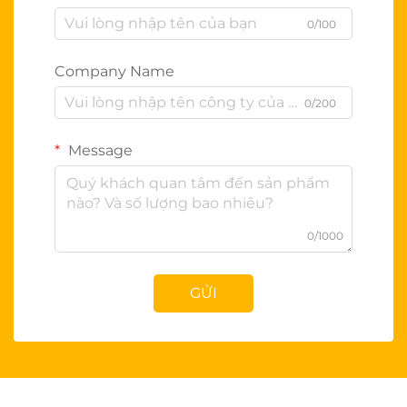
0/100
Company Name
0/200
Message
0/1000
GỬI