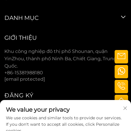
DANH MỤC
GIỚI THIỆU
Khu công nghiệp đô thị phố Shounan, quận
YinZhou, thành phố Ninh Ba, Chiết Giang, Trung
Quốc.
+86-15381988180
[email protected]
ĐĂNG KÝ
We value your privacy
ĐĂNG KÝ
We use cookies and similar tools to provide our services.
If you don't want to accept all cookies, click Personalize
cookies.