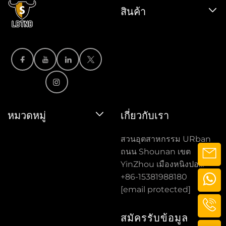
สินค้า
หมวดหมู่
เกี่ยวกับเรา
สวนอุตสาหกรรม URban
ถนน Shounan เขต
YinZhou เมืองหนิงปอ
มณฑลเจ้อเจียง ประเทศจีน
+86-15381988180
[email protected]
สมัครรับข้อมูล