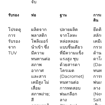
จับ
ฐาน
การเชื่
รับรอง
ท่อ
ดิน
โปรดดู
ผลิตจาก
ปลายผลิต
ยึดติด
การ
พลาสติก
จากโลหะ
สลักเก
รับรอง
โพลิเมอร์
หล่อหลอม
เคมีแ
จาก
นำเข้า ซึ่ง
แบบชิ้นเดียว
กรวยก
TUV
มีความ
ที่มีความแข็ง
ด้าน ช
ทนทานต่อ
แรงสูง ชุบ
ดาโค
สภาพ
ด้วยสารดา
(Dac
อากาศ
โครเมต
ทนทา
และสาร
(Dacromet)
การท
เคมีสูง ไม่
ทนทานต่อ
พ่นเกล
เสื่อม
การทดสอบ
ลาง
สภาพง่าย;
พ่นเกลือก
(Neut
สี
ลาง
Salt 