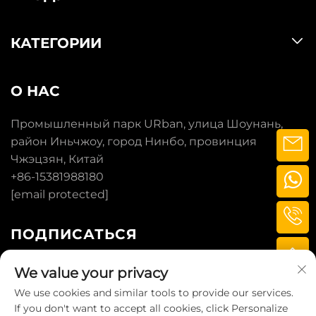
КАТЕГОРИИ
О НАС
Промышленный парк URban, улица Шоунань,
район Иньчжоу, город Нинбо, провинция
Чжэцзян, Китай
+86-15381988180
[email protected]
ПОДПИСАТЬСЯ
We value your privacy
ПОДПИСАТЬСЯ
We use cookies and similar tools to provide our services.
If you don't want to accept all cookies, click Personalize