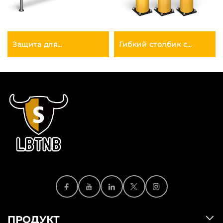
Защита для
Гибкий столбик с
беспыльных цехов
ударным
сопротивлением
ПРОДУКТ