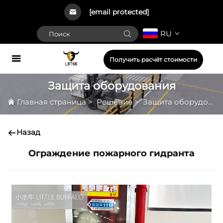
[email protected]
RU
Получить расчёт стоимости
Защита оборудования
Главная страница
>
Решение
>
Защита оборудования
Назад
Ограждение пожарного гидранта