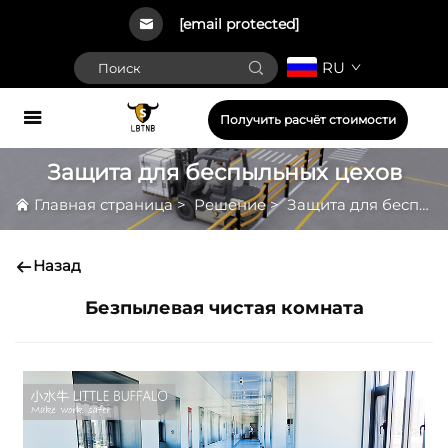
[email protected]
RU
Получить расчёт стоимости
Защита для беспыльных цехов
Главная страница
>
Решение
>
Защита для беспыльных цехов
Назад
Безпылевая чистая комната