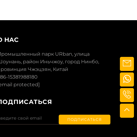
О НАС
Промышленный парк URban, улица
Шоунань, район Иньчжоу, город Нинбо,
провинция Чжэцзян, Китай
86-15381988180
email protected]
ПОДПИСАТЬСЯ
ПОДПИСАТЬСЯ