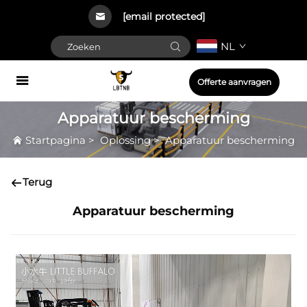
[email protected]
NL
Offerte aanvragen
Apparatuur bescherming
Startpagina
>
Oplossing
>
Apparatuur bescherming
Terug
Apparatuur bescherming