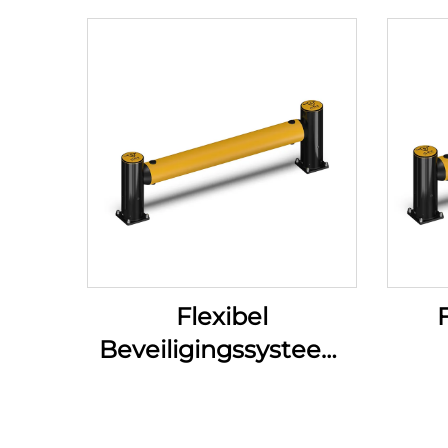
Flexibel
F
Beveiligingssysteem
Voetgangersleuning