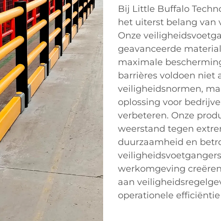
Bij Little Buffalo Tech
het uiterst belang van 
Onze veiligheidsvoetg
geavanceerde material
maximale bescherming 
barrières voldoen niet 
veiligheidsnormen, ma
oplossing voor bedrijve
verbeteren. Onze prod
weerstand tegen extre
duurzaamheid en betro
veiligheidsvoetgangers
werkomgeving creëren,
aan veiligheidsregelgevi
operationele efficiënti