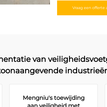
Vraag een offerte 
entatie van veiligheidsvoet
toonaangevende industrieë
Mengniu's toewijding
aan veiligheid met