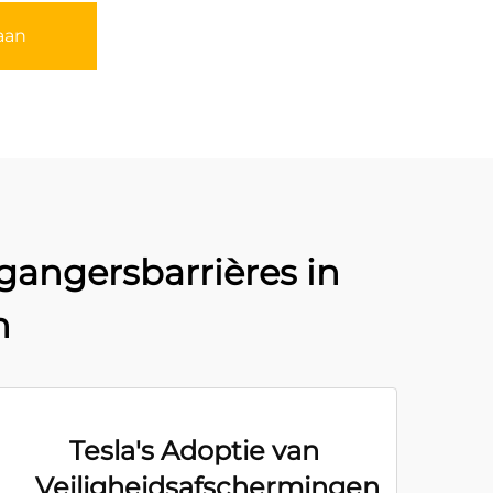
aan
gangersbarrières in
n
Tesla's Adoptie van
Veiligheidsafschermingen