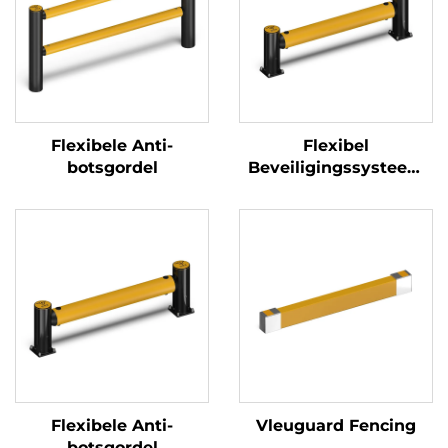
Flexibele Anti-
Flexibel
botsgordel
Beveiligingssysteem
Voetgangersleuning
Flexibele Anti-
Vleuguard Fencing
botsgordel