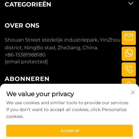
CATEGORIEËN
OVER ONS
Shouan Street stedelijk industriepark, YinZhou
district, NingBo stad, ZheJiang, China.
+86-15381988180
[email protected]
ABONNEREN
We value your privacy
ABONNEREN
We use cookies and similar tools to provide our services.
If you don't want to accept all cookies, click Personalize
cookies.
AUTEURSRECHT © 2025 DOOR LITTLE BUFFALO
TECHNOLOGY (NINGBO) CO., LTD.
Accept all
PRIVACYBELEID