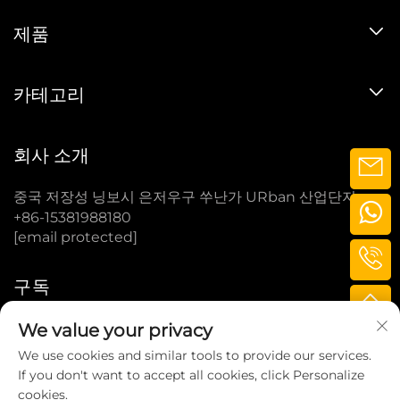
제품
카테고리
회사 소개
중국 저장성 닝보시 은저우구 쑤난가 URban 산업단지
+86-15381988180
[email protected]
구독
We value your privacy
구독
We use cookies and similar tools to provide our services.
If you don't want to accept all cookies, click Personalize
cookies.