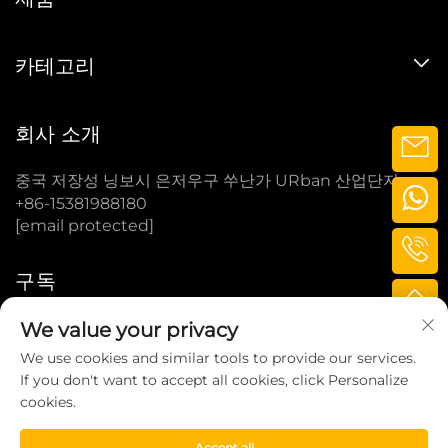
카테고리
회사 소개
중국 저장성 닝보시 은저우구 쑤난가 URban 산업단지
+86-15381988180
[email protected]
구독
We value your privacy
구독
We use cookies and similar tools to provide our services.
If you don't want to accept all cookies, click Personalize
cookies.
COPYRIGHT © 2025 BY LITTLE BUFFALO
TECHNOLOGY (NINGBO) CO., LTD.
개인정보 처리방
Accept all