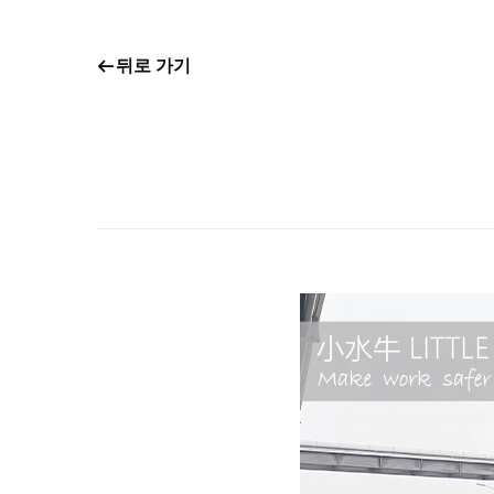
뒤로 가기