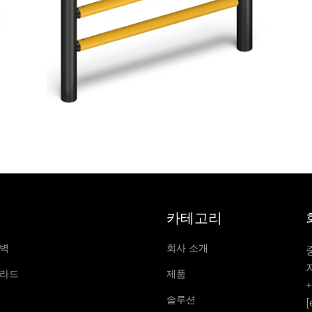
카테고리
장벽
회사 소개
볼라드
제품
+
솔루션
[