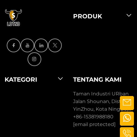
PRODUK
KATEGORI
TENTANG KAMI
Taman Industri URban
Jalan Shounan, Distrik
YinZhou, Kota NingBo,
ZheJiang, Tiongkok.
+86-15381988180
[email protected]