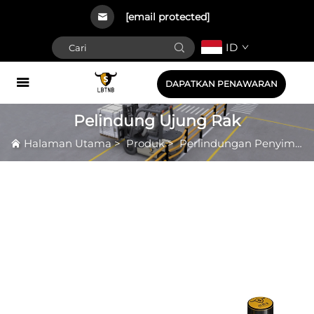
[email protected]
ID
DAPATKAN PENAWARAN
Pelindung Ujung Rak
Halaman Utama
>
Produk
>
Perlindungan Penyimpanan