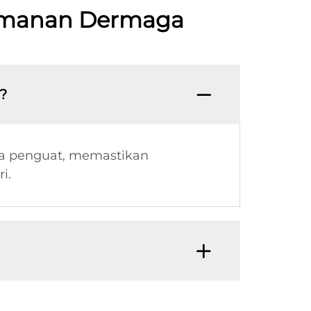
amanan Dermaga
?
ja penguat, memastikan
i.