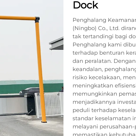
Dock
Penghalang Keamanan D
(Ningbo) Co., Ltd. di
tak tertandingi bagi 
Penghalang kami dibu
terhadap benturan ker
dan peralatan. Dengan 
keandalan, penghala
risiko kecelakaan, me
meningkatkan efisiensi
memungkinkan pemasa
menjadikannya investas
peduli terhadap kese
standar keselamatan i
melayani perusahaan-p
memastikan kebutuha